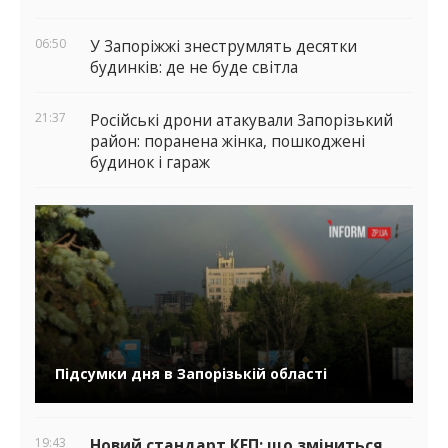
06:50
У Запоріжжі знеструмлять десятки
будинків: де не буде світла
21:37
Російські дрони атакували Запорізький
район: поранена жінка, пошкоджені
будинок і гараж
Підсумки дня в Запорізькій області
19:43
Новий стандарт КЕП: що зміниться