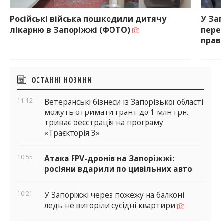
Російські війська пошкодили дитячу
У За
лікарню в Запоріжжі (ФОТО)
пере
пра
ОСТАННІ НОВИНИ
11:12
Ветеранські бізнеси із Запорізької області
можуть отримати грант до 1 млн грн:
триває реєстрація на програму
«Траєкторія 3»
10:55
Атака FPV-дронів на Запоріжжі:
росіяни вдарили по цивільних авто
10:21
У Запоріжжі через пожежу на балконі
ледь не вигоріли сусідні квартири