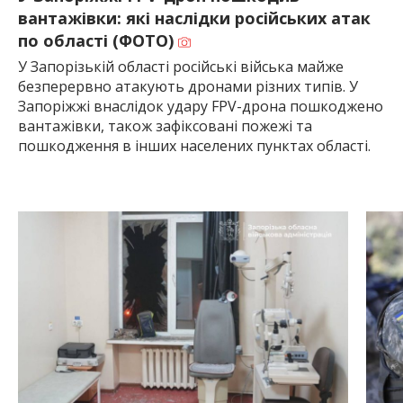
найважливішу інформацію про події
вантажівки: які наслідки російських атак
міста Запоріжжя та області.
по області (ФОТО)
У Запорізькій області російські війська майже
безперервно атакують дронами різних типів. У
Запоріжжі внаслідок удару FPV-дрона пошкоджено
вантажівки, також зафіксовані пожежі та
пошкодження в інших населених пунктах області.