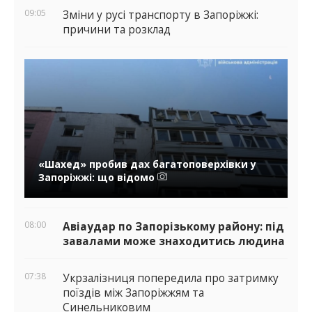
09:05
Зміни у русі транспорту в Запоріжжі:
причини та розклад
«Шахед» пробив дах багатоповерхівки у
Запоріжжі: що відомо
08:00
Авіаудар по Запорізькому району: під
завалами може знаходитись людина
07:38
Укрзалізниця попередила про затримку
поїздів між Запоріжжям та
Синельниковим