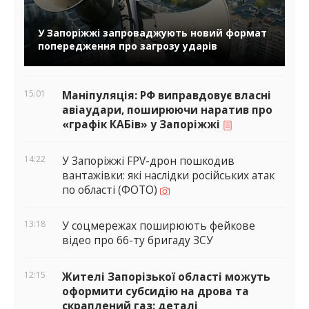
У Запоріжжі запроваджують новий формат
попередження про загрозу ударів
15:01
Маніпуляція: РФ виправдовує власні
авіаудари, поширюючи наратив про
«графік КАБів» у Запоріжжі
14:22
У Запоріжжі FPV-дрон пошкодив
вантажівки: які наслідки російських атак
по області (ФОТО)
13:18
У соцмережах поширюють фейкове
відео про 66-ту бригаду ЗСУ
12:15
Жителі Запорізької області можуть
оформити субсидію на дрова та
скраплений газ: деталі